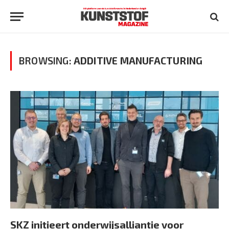
BROWSING:
ADDITIVE MANUFACTURING
SKZ initieert onderwijsalliantie voor