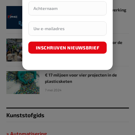
SKZ en RHD GmbH starten samenwerking
op het gebied van onderwijs
31 mei 2024
SKZ Plastics Center nodigt u uit voor de
INSCHRIJVEN NIEUWSBRIEF
Netwerkweek
16 mei 2024
€ 17 miljoen voor vier projecten in de
plasticsketen
7 mei 2024
Kunststofgids
> Automatisering