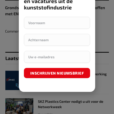
en vacatures uit de
kunststofindustrie
Grondstofbesparende verwerking van kunststoffen
met ENGEL’s efficiënte spuitgietoplossingen
Comments are closed.
Laatst toegevoegd
INSCHRIJVEN NIEUWSBRIEF
SKZ en RHD GmbH starten samenwerking
op het gebied van onderwijs
31 mei 2024
SKZ Plastics Center nodigt u uit voor de
Netwerkweek