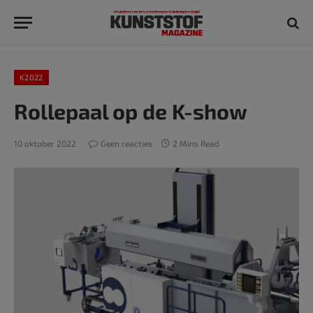
K2022
Rollepaal op de K-show
10 oktober 2022
Geen reacties
2 Mins Read