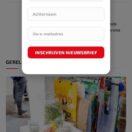
PREVIOUS ARTICLE
NEXT ARTICLE
Programma ‘Living
Percentage gerecyclede
Ecosystem’ van start
verpakkingen door corona
boven wettelijke
doelstellingen
INSCHRIJVEN NIEUWSBRIEF
GERELATEERDE ARTIKELEN