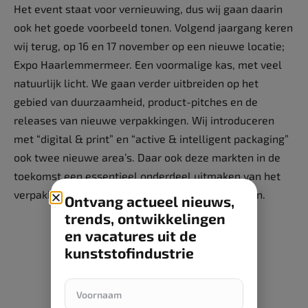
Het event staat voor vernieuwing, dus wij gaan daarin
ook het goede voorbeeld tonen. Volgend jaargang keren
wij terug, op 16 en 17 november op een nieuwe locatie;
Expo Haarlemmermeer. Een voormalige kas, met veel
natuurlijk licht. We gaan verder uitbreiden op het
gebied van duurzaamheid, product-pitches en de
releases van nieuwe verpakkingen. Wij introduceren
met “digital & print” en “active & intelligent packaging”
ook twee nieuwe area’s. Daar ook deze markten in de
toekomst een essentieel onderdeel uitmaken van het
verpakkingsproces’, aldus van den Nieuwenhuizen.
Ontvang actueel nieuws,
trends, ontwikkelingen
en vacatures uit de
kunststofindustrie