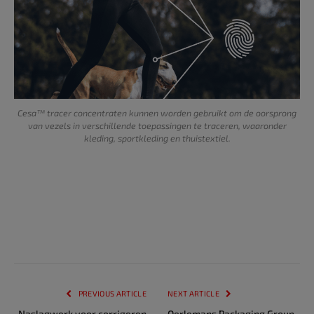
Cesa™ tracer concentraten kunnen worden gebruikt om de oorsprong
van vezels in verschillende toepassingen te traceren, waaronder
kleding, sportkleding en thuistextiel.
PREVIOUS ARTICLE
NEXT ARTICLE
Naslagwerk voor corrigeren
Oerlemans Packaging Group