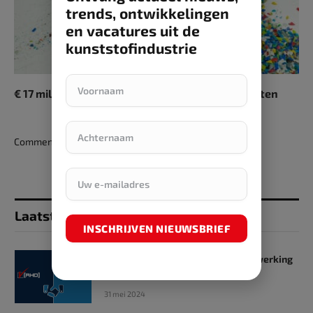
trends, ontwikkelingen
en vacatures uit de
kunststofindustrie
€ 17 miljoen voor vier projecten in de plasticsketen
Comments are closed.
Laatst toegevoegd
INSCHRIJVEN NIEUWSBRIEF
SKZ en RHD GmbH starten samenwerking
op het gebied van onderwijs
31 mei 2024