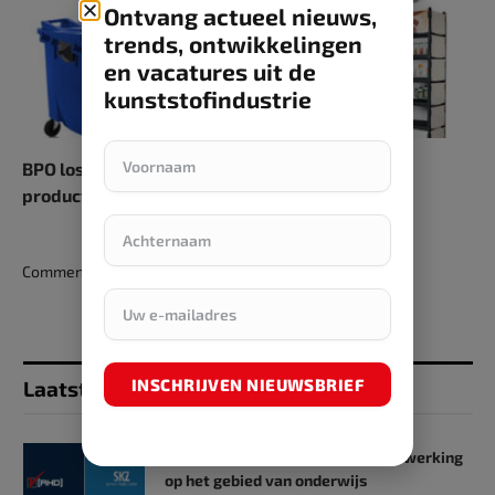
Ontvang actueel nieuws,
trends, ontwikkelingen
en vacatures uit de
kunststofindustrie
BPO lost technische uitdagingen in
productontwikkeling op
Comments are closed.
INSCHRIJVEN NIEUWSBRIEF
Laatst toegevoegd
SKZ en RHD GmbH starten samenwerking
op het gebied van onderwijs