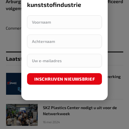
Arburg heeft haar informatiebeveiliging gecertificeerd
kunststofindustrie
volgens ISO 27001
Comments are closed.
Laatst toegevoegd
SKZ en RHD GmbH starten samenwerking
INSCHRIJVEN NIEUWSBRIEF
op het gebied van onderwijs
31 mei 2024
SKZ Plastics Center nodigt u uit voor de
Netwerkweek
16 mei 2024