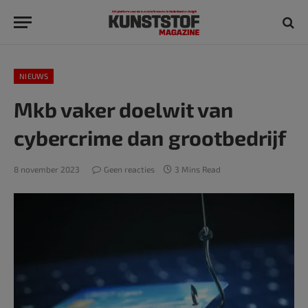
NIEUWS
Mkb vaker doelwit van
cybercrime dan grootbedrijf
8 november 2023
Geen reacties
3 Mins Read