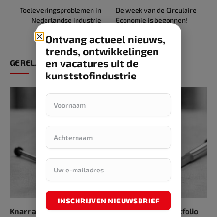
Toeleveringsproblemen in
De week van de Circulaire
Nederlandse industrie
Economie is begonnen!
zwakken af
Ontvang actueel nieuws,
trends, ontwikkelingen
en vacatures uit de
GERELATEERDE ARTIKELEN
kunststofindustrie
INSCHRIJVEN NIEUWSBRIEF
Knarr aanwezig op KUTENO met uitgebreid portfolio