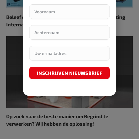
Beleef de meerwaarde van tampondruk bij Printing
International
INSCHRIJVEN NIEUWSBRIEF
Op zoek naar de beste manier om Regrind te
verwerken? Wij hebben de oplossing!