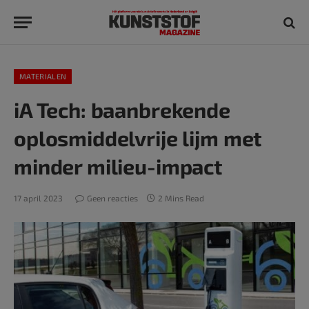
MATERIALEN
iA Tech: baanbrekende
oplosmiddelvrije lijm met
minder milieu-impact
17 april 2023
Geen reacties
2 Mins Read