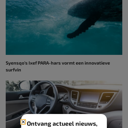
Syensqo’s Ixef PARA-hars vormt een innovatieve
surfvin
Ontvang actueel nieuws,