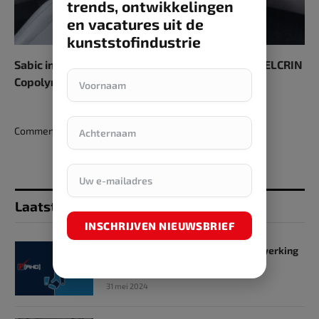
trends, ontwikkelingen
en vacatures uit de
kunststofindustrie
Sabic introduceert een hoger PCR-gehalte LNP ELCRIN
Copolymeerhars
Comments are closed.
Laatst toegevoegd
INSCHRIJVEN NIEUWSBRIEF
SKZ en RHD GmbH starten samenwerking
op het gebied van onderwijs
31 mei 2024