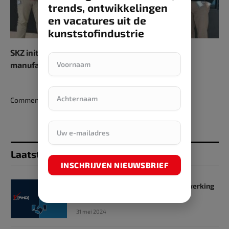
trends, ontwikkelingen
en vacatures uit de
kunststofindustrie
SKZ initieert onderwijsalliantie voor additive
manufacturing
Comments are closed.
Laatst toegevoegd
INSCHRIJVEN NIEUWSBRIEF
SKZ en RHD GmbH starten samenwerking
op het gebied van onderwijs
31 mei 2024