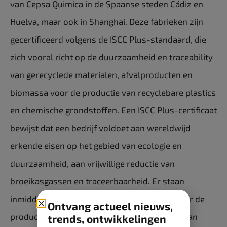
van Cepsa Quimica in de Spaanse steden Cádiz en
Huelva, maar ook in Shanghai. Deze fabrieken zijn
gecertificeerd volgens de ISCC Plus-standaard, die
zich vooral richt op de duurzaamheid en traceability
van gerecyclede materialen, afvalproducten en
biomassa voor de productie van recyclebare plastics
en chemische grondstoffen. Een ISCC Plus-certificaat
bewijst dat een bedrijf voldoet aan wereldwijd
erkende eisen op het gebied van ecologie en
duurzaamheid, aan vrijwillige reductie van
broeikasgassen en traceerbaarheid. Er staan
inmiddels ook al ISCC Plus-certificeringen voor de
Ontvang actueel nieuws,
productie van LAB en LABSA in de fabrieken van
trends, ontwikkelingen