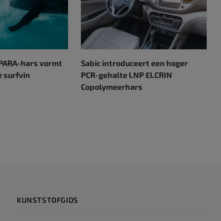
 PARA-hars vormt
Sabic introduceert een hoger
 surfvin
PCR-gehalte LNP ELCRIN
Copolymeerhars
KUNSTSTOFGIDS