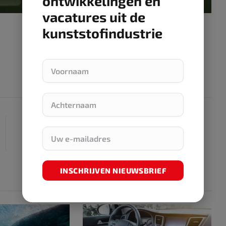
ontwikkelingen en
vacatures uit de
kunststofindustrie
NEXT ARTICLE
Nederlands bedrijfsleven besteedt meer dan ooit
aandacht aan zwerfafval
INSCHRIJVEN NIEUWSBRIEF