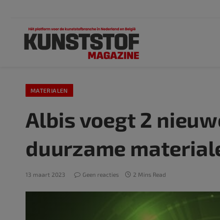
MATERIALEN
Albis voegt 2 nieuw
duurzame material
13 maart 2023
Geen reacties
2 Mins Read