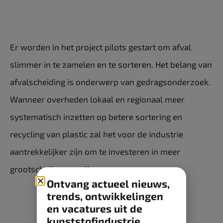
Er worden in het project pilots gestart om afval
slimmer in te zamelen en te sorteren. Het belang van
afvalscheiding is onderwerp van gedragsonderzoek.
Wanneer overheden lokaal en regionaal meer
systematisch inzetten op betere sortering en
recycling van plastic zal het voor de industrie
aantrekkelijker zijn om te investeren in meer
grootschalige recycling.
Ontvang actueel nieuws,
trends, ontwikkelingen
en vacatures uit de
kunststofindustrie