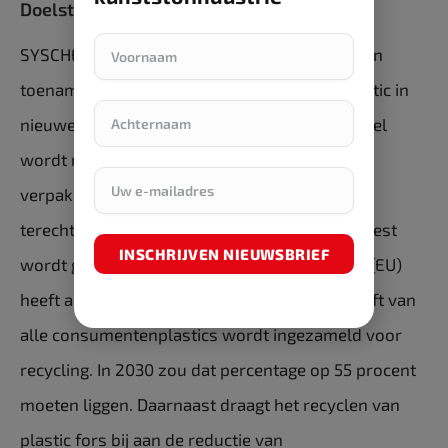
Doelstelling van het project
SYSCHEMIQ moet uiteindelijk bijdragen aan een
toename van recycling en hergebruik van plastic in
nieuwe producten. Dat is ook nodig: momenteel
wordt nog maar 42 procent van de plastic
verpakkingen die bij de Europese consument
terechtkomen ingezameld voor recycling. De rest
INSCHRIJVEN NIEUWSBRIEF
wordt gestort of verbrand. De Europese Unie (EU)
heeft als doel gesteld dat over drie jaar de helft van
alle consumentenplastics wordt ingezameld voor
recycling. In 2030 zou dat percentage op 55 procent
moeten liggen. Daarnaast draagt het recyclen van
plastic fors bij aan de reductie van