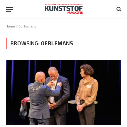
Home
/
Oerlemans
BROWSING:
OERLEMANS