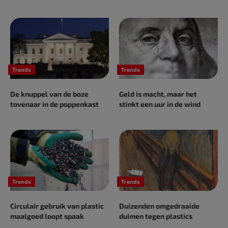
Trends
Trends
De knuppel van de boze
Geld is macht, maar het
tovenaar in de poppenkast
stinkt een uur in de wind
Trends
Trends
Circulair gebruik van plastic
Duizenden omgedraaide
maalgoed loopt spaak
duimen tegen plastics