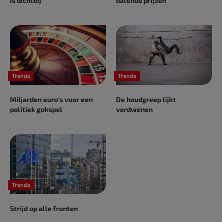
is dichtbij
dalende prijzen
Trends
Trends
Miljarden euro’s voor een
De houdgreep lijkt
politiek gokspel
verdwenen
Trends
Strijd op alle fronten