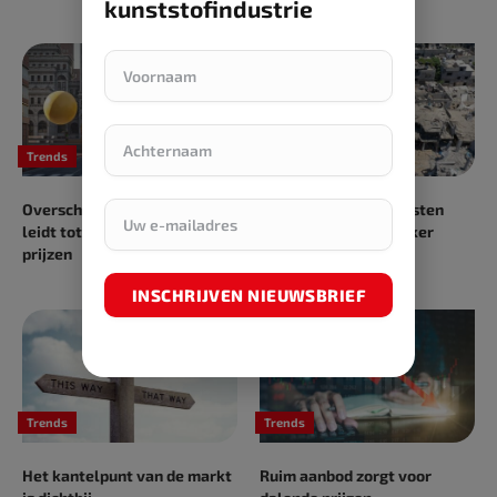
kunststofindustrie
Trends
Trends
Overschot aan grondstoffen
Escalatie Midden-Oosten
leidt tot dumping en lagere
maakt markten onzeker
prijzen
INSCHRIJVEN NIEUWSBRIEF
Trends
Trends
Het kantelpunt van de markt
Ruim aanbod zorgt voor