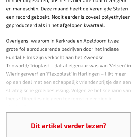
minder uitgevallen, dus het is niet allemaal rozengeur
en maneschijn. Deze maand heeft de Verenigde Staten
een record geboekt. Nooit eerder is zoveel polyethyleen
geproduceerd als in het afgelopen kwartaal.
Overigens, waarom in Kerkrade en Apeldoorn twee
grote folieproducerende bedrijven door het Indiase
Fundal Films zijn verkocht aan het Zweedse
Trioworld/Trioplast – dat al eigenaar was van ‘Velsen’ in
Wieringerwerf en ‘Flexoplast’ in Harlingen – lijkt meer
op een deal met een schappelijk vriendenprijsje dan een
strategische groeibeslissing. Volgen ze het scenario van
Ineos? Directies die geen toekomst meer zien in
plastics?
Dit artikel verder lezen?