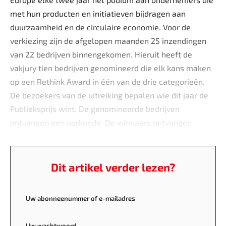
met hun producten en initiatieven bijdragen aan
duurzaamheid en de circulaire economie. Voor de
verkiezing zijn de afgelopen maanden 25 inzendingen
van 22 bedrijven binnengekomen. Hieruit heeft de
vakjury tien bedrijven genomineerd die elk kans maken
op een Rethink Award in één van de drie categorieën.
De bezoekers van de uitreiking bepalen wie dit jaar de
Publieksprijs wint. De genomineerde bedrijven
ontvangen een oorkonde. De winnaars ontvangen
daarnaast de prestigieuze Rethink-trofee.
Dit artikel verder lezen?
Uw abonneenummer of e-mailadres
Uw wachtwoord