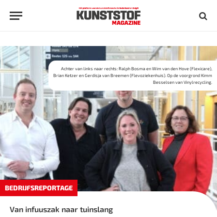
Achter van links naar rechts: Ralph Bosma en Wim van den Hove (Flexicare),
Brian Ketzer en Gerdisja van Breemen (Flevoziekenhuis). Op de voorgrond Kimm
Besselsen van Vinylrecycling.
BEDRIJFSREPORTAGE
Van infuuszak naar tuinslang