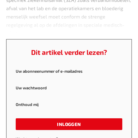
afval van het lab en de operatiekamers en bloederig
menselijk weefsel moet conform de strenge
regelgeving al op de afdelingen in speciale medisch-
afvalvaten worden verpakt.
Dit artikel verder lezen?
Uw abonneenummer of e-mailadres
Uw wachtwoord
Onthoud mij
INLOGGEN