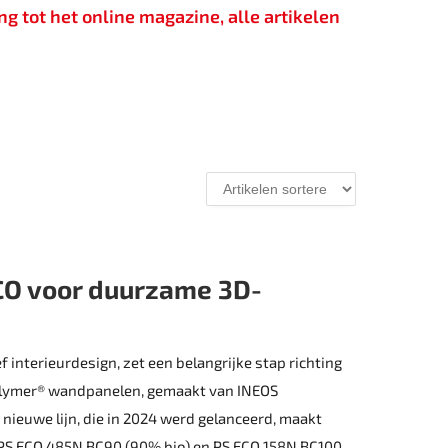
g tot het online magazine, alle artikelen
ECO voor duurzame 3D-
ef interieurdesign, zet een belangrijke stap richting
lymer® wand­panelen, gemaakt van INEOS
 nieuwe lijn, die in 2024 werd gelanceerd, maakt
 PS ECO 485N BC90 (90% bio) en PS ECO 158N BC100