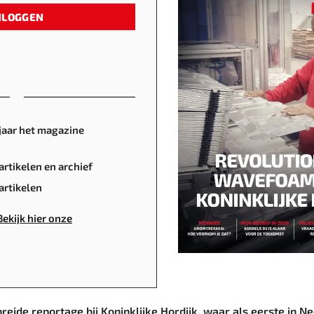
NLOGGEN
jaar het magazine
artikelen en archief
rtikelen
Bekijk hier onze
breide reportage bij Koninklijke Hordijk, waar als eerste i