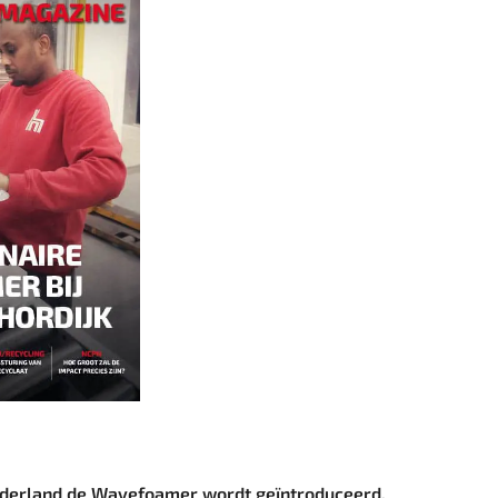
n Nederland de Wavefoamer wordt geïntroduceerd,