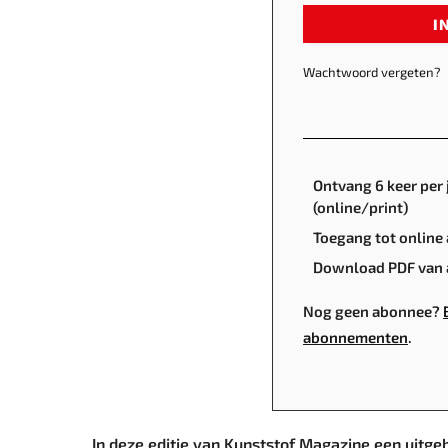
I
Wachtwoord vergeten?
Ontvang 6 keer per 
(online/print)
Toegang tot online 
Download PDF van a
Nog geen abonnee?
abonnementen
.
In deze editie van Kunststof Magazine een uitge