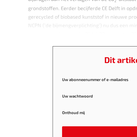
2
grondstoffen. Eerder becijferde CE Delft in opd
gerecycled of biobased kunststof in nieuwe pr
NCPN (‘de bijmengverplichting’) nu dus een min
gestaag groeit naar zo’n 25 tot 30 procent in 20
Dit arti
Uw abonneenummer of e-mailadres
Uw wachtwoord
Onthoud mij