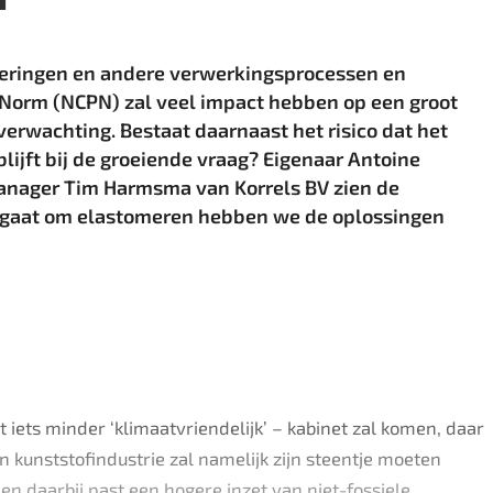
meringen en andere verwerkingsprocessen en
cs Norm (NCPN) zal veel impact hebben op een groot
 verwachting. Bestaat daarnaast het risico dat het
lijft bij de ­groeiende vraag? Eigenaar Antoine
nager Tim Harmsma van Korrels BV zien de
et gaat om elastomeren hebben we de oplossingen
 iets minder ‘klimaatvriendelijk’ – kabinet zal komen, daar
en kunststofindustrie zal namelijk zijn steentje moeten
 en daarbij past een hogere inzet van niet-fossiele