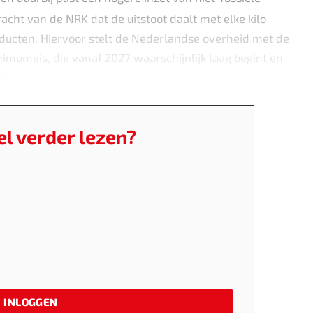
racht van de NRK dat de uitstoot daalt met elke kilo
oducten. Hiervoor stelt de Nederlandse overheid met de
imumeis, die vanaf 2027 waarschijnlijk laag begint en
30.
kel verder lezen?
INLOGGEN