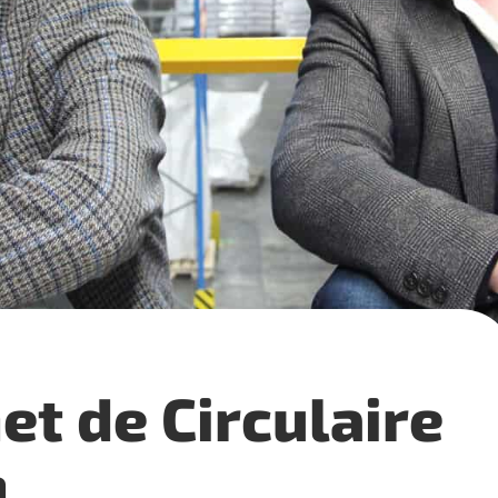
t de ­Circulaire
m