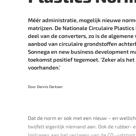
Méér administratie, mogelijk nieuwe nor
matrijzen. De Nationale Circulaire Plasti
deel van de converters, zo is de ­algemene
aanbod van circulaire grondstoffen achterb
Sonnega en new business development ma
toekomst positief tegemoet. ‘Zeker als h
voorhanden.’
Door Dennis Derksen
Dat de norm er ook met een nieuw – en wellicht
twijfelt eigenlijk niemand aan. Ook de rubber- 
bijdragen aan het verlagen van de CO
-uitstoot