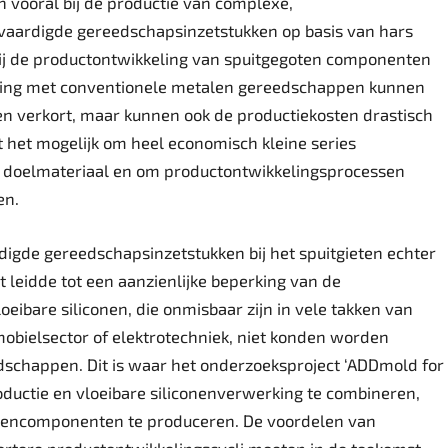
en vooral bij de productie van complexe,
vaardigde gereedschaps­inzetstukken op basis van hars
bij de productontwikkeling van spuitgegoten componenten
elijking met conventionele metalen gereedschappen kunnen
den verkort, maar kunnen ook de productiekosten drastisch
 het mogelijk om heel economisch kleine series
doelmateriaal en om productontwikkelingsprocessen
en.
rdigde gereedschapsinzetstukken bij het spuitgieten echter
t leidde tot een aanzienlijke beperking van de
ibare siliconen, die onmisbaar zijn in vele takken van
mobielsector of elektrotechniek, niet konden worden
schappen. Dit is waar het onderzoeksproject ‘ADDmold for
oductie en vloeibare siliconenverwerking te combineren,
onencomponenten te produceren. De voordelen van
 kortere productontwikkelingscycli moeten in de toekomst