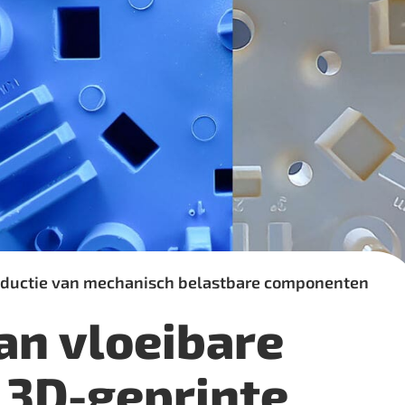
roductie van mechanisch belastbare componenten
an vloeibare
 3D-geprinte