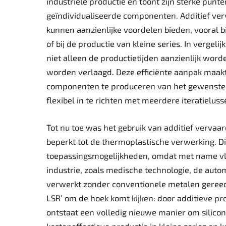
industriële productie en toont zijn sterke punt
geïndividualiseerde componenten. Additief ver
kunnen aanzienlijke voordelen bieden, vooral 
of bij de productie van kleine series. In verg
niet alleen de productietijden aanzienlijk wor
worden verlaagd. Deze efficiënte aanpak maakt
componenten te produceren van het gewenste 
flexibel in te richten met meerdere iteratieluss
Tot nu toe was het gebruik van additief vervaa
beperkt tot de thermoplastische verwerking. Di
toepassingsmogelijkheden, omdat met name vloe
industrie, zoals medische technologie, de auto
verwerkt zonder conventionele metalen gereed
LSR’ om de hoek komt kijken: door additieve pr
ontstaat een volledig nieuwe manier om silic
kosteneffectieve productie in kleine series en