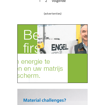
1
2
Volgende
(advertenties)