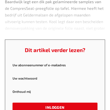
Baardwijk legt een dik pak gelamineerde samples van
de CompresSeal-preegfolie op tafel. Hiermee heeft het
bedrijf uit Geldermalsen de afgelopen maanden
uitvoerig kunnen testen. Kool legt daar een bescheiden
demoverpakking van de originele folie naast, niet groter
dan een minizakje chips.
Dit artikel verder lezen?
Uw abonneenummer of e-mailadres
Uw wachtwoord
Onthoud mij
INLOGGEN