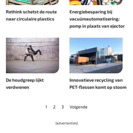
Rethink schetst de route
Energiebesparing bij
naar circulaire plastics
vacuümautomatisering:
pomp in plaats van ejector
De houdgreep lijkt
Innovatieve recycling van
verdwenen
PET-flessen komt op stoom
1
2
3
Volgende
(advertenties)