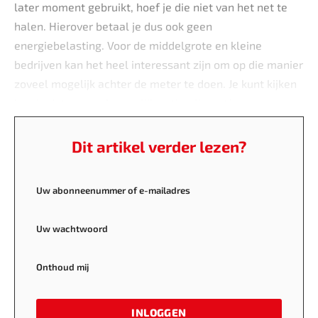
later moment gebruikt, hoef je die niet van het net te
halen. Hierover betaal je dus ook geen
energiebelasting. Voor de middelgrote en kleine
bedrijven kan het heel interessant zijn om op die manier
zoveel mogelijk achter de meter te doen. Je kunt kijken
hoe je dat zo goed mogelijk optimaliseert.’
Dit artikel verder lezen?
Uw abonneenummer of e-mailadres
Uw wachtwoord
Onthoud mij
INLOGGEN