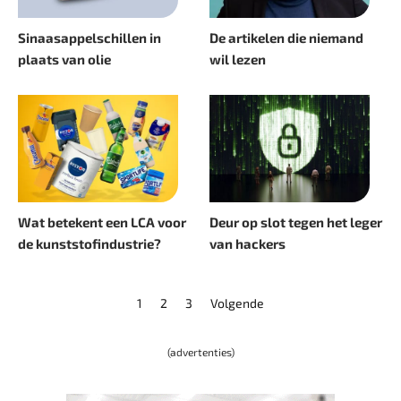
Sinaasappelschillen in
De artikelen die niemand
plaats van olie
wil lezen
Wat betekent een LCA voor
Deur op slot tegen het leger
de kunststofindustrie?
van hackers
1
2
3
Volgende
(advertenties)