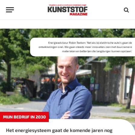
Energieadviseur Robin Teeken: ‘Net als bij elektrische auto’s gaan de
ontwikkelingen snel. We gaan steeds meer innovaties zien met duurzamere
materialen en batterijen die langduriger kunnen opslaan.’
MIJN BEDRIJF IN 2030
Het energiesysteem gaat de komende jaren nog