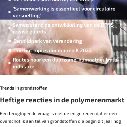
‘Samenwerking is essentieel voor circulaire
versnelling’
Samen sterk: de ontwikkeling van de DFNS
crease guards
Een tijdperk van verandering
Drie hot topics domineren K 2022
Routes naar een duurzame, ­klimaatneutrale
industrie
Trends in grondstoffen
Heftige reacties in de ­polymerenmarkt
Een teruglopende vraag is niet de enige reden dat er een
overschot is aan tal van grondstoffen die begin dit jaar nog