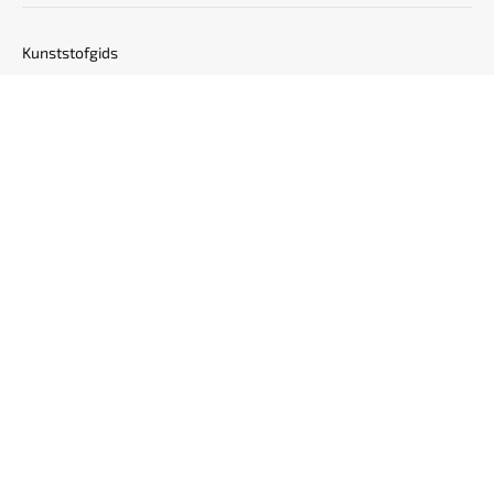
Kunststofgids
Lees de digitale Kunststofgids
Uw bedrijf in de Kunststofgids?
OVER KUNSTSTOF MAGAZINE
Abonneren
Adverteren
Service & contact
Nieuwsbrief
Inloggen voor abonnees