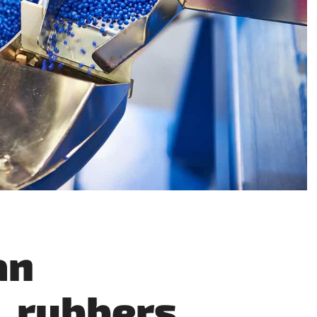
an
, rubbers,