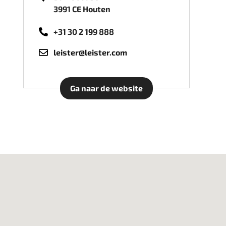
3991 CE Houten
+31 30 2 199 888
leister@leister.com
Ga naar de website