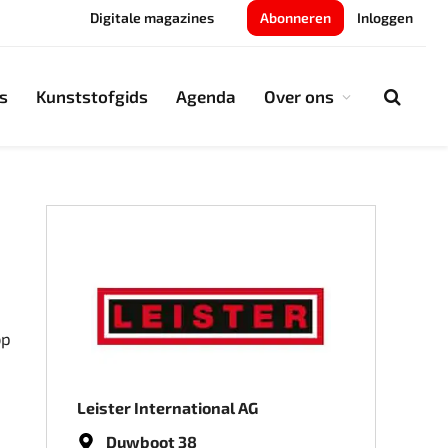
Digitale magazines
Abonneren
Inloggen
s
Kunststofgids
Agenda
Over ons
op
Leister International AG
Duwboot 38