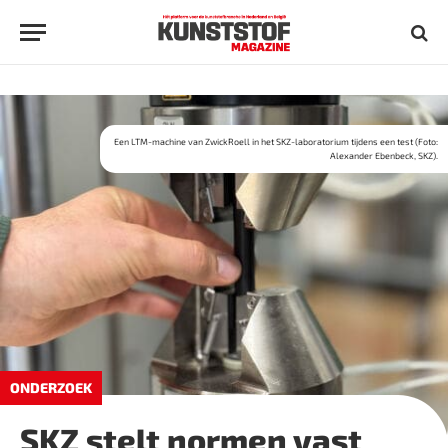
Een LTM-machine van ZwickRoell in het SKZ-laboratorium tijdens een test (Foto:
Alexander Ebenbeck, SKZ).
ONDERZOEK
SKZ stelt normen vast