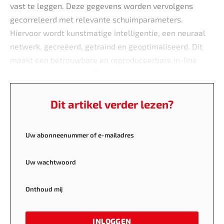
vast te leggen. Deze gegevens worden vervolgens
gecorreleerd met relevante schuimparameters.
Hiervoor wordt kunstmatige intelligentie, een neuraal
netwerk, gecreëerd, getraind en geoptimaliseerd. Dit
maakt een betrouwbare en reproduceerbare in-line
procesbewaking mogelijk.
Dit artikel verder lezen?
Uw abonneenummer of e-mailadres
Uw wachtwoord
Onthoud mij
INLOGGEN