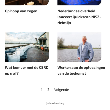
Op hoop van zegen
Nederlandse overheid
lanceert Quickscan NIS2-
richtlijn
Wat komt er met de CSRD
Werken aan de oplossingen
op u af?
van de toekomst
1
2
Volgende
(advertenties)