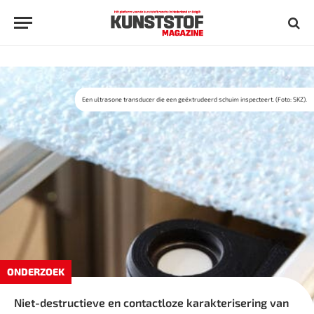
Een ultrasone transducer die een geëxtrudeerd schuim inspecteert. (Foto: SKZ).
ONDERZOEK
Niet-destructieve en contactloze karakterisering van