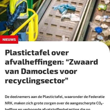
NIEUWS
Plastictafel over
afvalheffingen: “Zwaard
van Damocles voor
recyclingsector”
De deelnemers aan de Plastictafel, waaronder de Federatie
NRK, maken zich grote zorgen over de aangescherpte CO₂-
heffing en verhoogde afvalstoffenbelasting die op