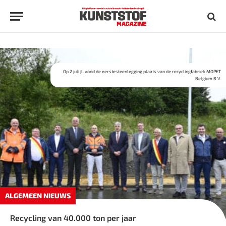
Op 2 juli jl. vond de eerstesteenlegging plaats van de recyclingfabriek MOPET
Belgium B.V.
ALGEMEEN NIEUWS
Recycling van 40.000 ton per jaar