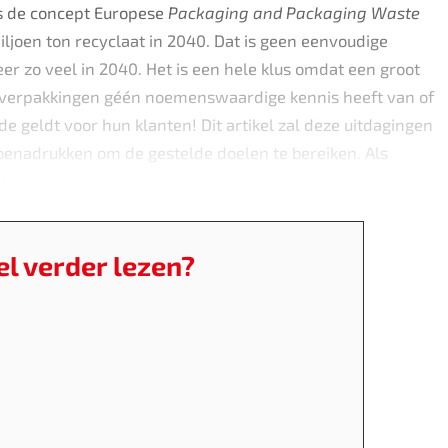
ns de concept Europese
Packaging and Packaging Waste
miljoen ton recyclaat in 2040. Dat is geen eenvoudige
eer zo veel in 2040. Het is een hele klus omdat een groot
n verpakkingen géén noemenswaardige kennis heeft van of
de geldt voor hun klanten! Dit artikel zal deze uitdagingen
 benadrukken om de gestelde doelen te bereiken. Als
kingen.
kel verder lezen?