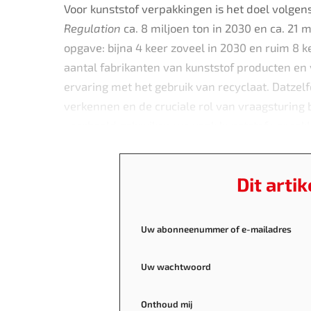
Voor kunststof verpakkingen is het doel volge
Regulation
ca. 8 miljoen ton in 2030 en ca. 21 
opgave: bijna 4 keer zoveel in 2030 en ruim 8 k
aantal fabrikanten van kunststof producten e
ervaring met het gebruik van recyclaat. Datzelf
verkennen en de cruciale rol van vraagsturing
voorbeeld gebruiken we vaak kunststof verpak
Dit arti
Uw abonneenummer of e-mailadres
Uw wachtwoord
Onthoud mij