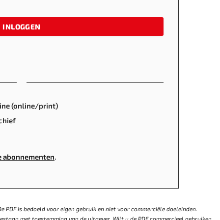
INLOGGEN
ine (online/print)
chief
ze abonnementen
.
e PDF is bedoeld voor eigen gebruik en niet voor commerciële doeleinden.
egestaan met toestemming van de uitgever. Wilt u de PDF commercieel gebruiken