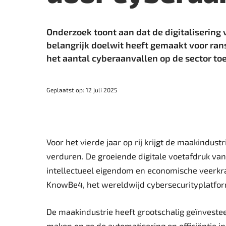
Onderzoek toont aan dat de digitalisering
belangrijk doelwit heeft gemaakt voor ran
het aantal cyberaanvallen op de sector t
Geplaatst op: 12 juli 2025
Voor het vierde jaar op rij krijgt de maakindus
verduren. De groeiende digitale voetafdruk va
intellectueel eigendom en economische veerkrac
KnowBe4, het wereldwijd cybersecurityplatform 
De maakindustrie heeft grootschalig geïnvestee
maken en zo de automatisering en efficiëntie in