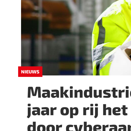
NIEUWS
Maakindustri
jaar op rij he
door cyberaa