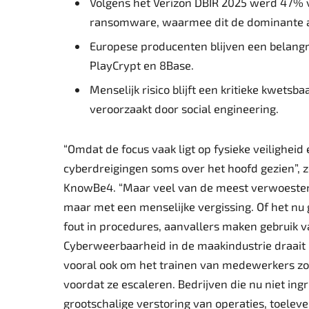
Volgens het Verizon DBIR 2025 werd 47% v
ransomware, waarmee dit de dominante 
Europese producenten blijven een belangr
PlayCrypt en 8Base.
Menselijk risico blijft een kritieke kwets
veroorzaakt door social engineering.
“Omdat de focus vaak ligt op fysieke veilighei
cyberdreigingen soms over het hoofd gezien”, z
KnowBe4. “Maar veel van de meest verwoestend
maar met een menselijke vergissing. Of het n
fout in procedures, aanvallers maken gebruik
Cyberweerbaarheid in de maakindustrie draait 
vooral ook om het trainen van medewerkers zo
voordat ze escaleren. Bedrijven die nu niet ingr
grootschalige verstoring van operaties, toelever