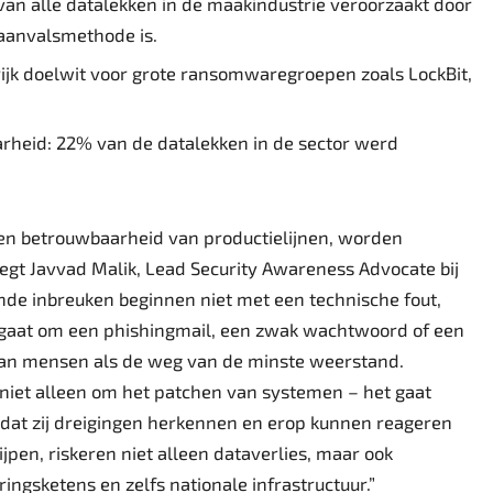
an alle datalekken in de maakindustrie veroorzaakt door
aanvalsmethode is.
ijk doelwit voor grote ransomwaregroepen zoals LockBit,
baarheid: 22% van de datalekken in de sector werd
d en betrouwbaarheid van productielijnen, worden
egt Javvad Malik, Lead Security Awareness Advocate bij
e inbreuken beginnen niet met een technische fout,
u gaat om een phishingmail, een zwak wachtwoord of een
 van mensen als de weg van de minste weerstand.
niet alleen om het patchen van systemen – het gaat
dat zij dreigingen herkennen en erop kunnen reageren
ijpen, riskeren niet alleen dataverlies, maar ook
ingsketens en zelfs nationale infrastructuur.”