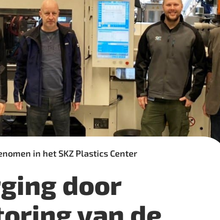
enomen in het SKZ Plastics Center
rging door
toring van de