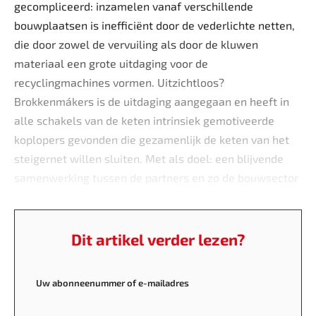
gecompliceerd: inzamelen vanaf verschillende
bouwplaatsen is inefficiënt door de vederlichte netten,
die door zowel de vervuiling als door de kluwen
materiaal een grote uitdaging voor de
recyclingmachines vormen. Uitzichtloos?
Brokkenmákers is de uitdaging aangegaan en heeft in
alle schakels van de keten intrinsiek gemotiveerde
koplopers gevonden die gezamenlijk de keten van het
steigernet willen sluiten. Met als doel: een blijvende
samenwerking tussen de partners en zo de bouwsector
jaar in jaar uit weer een stukje duurzamer maken.
Dit artikel verder lezen?
Uw abonneenummer of e-mailadres