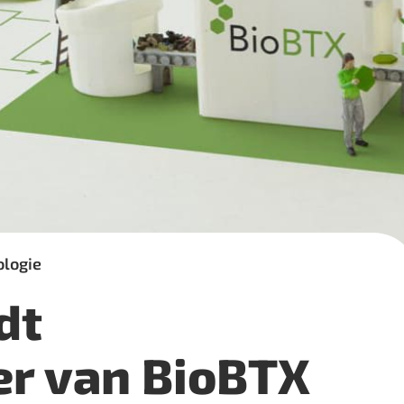
ologie
dt
r van BioBTX