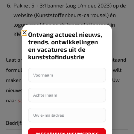
Pakket 5 + 3:1 banner (aug t/m dec 2023) op de
website (Kunststoffenbeurs-carrousel) én
logovermelding op de beursplattegrond in
Ontvang actueel nieuws,
KM5-2023
€ 1.000,-
trends, ontwikkelingen
en vacatures uit de
kunststofindustrie
Laat ons uiterlijk 18 augustus 2023 via onderstaand
formulier weten dat u van dit aanbod gebruik wilt
maken. Wij nemen dan snel contact met u op. Uw
nieuws direct aanleveren? Stuur deze
naar
sales@alcedo-media.nl
.
Bedrijfsnaam*