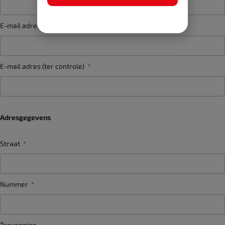
E-mail adres
E-mail adres (ter controle)
Adresgegevens
Straat
Nummer
Toevoeging